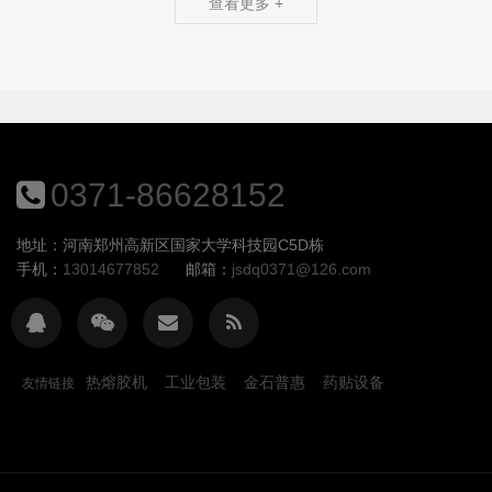
查看更多 +
0371-86628152
地址：河南郑州高新区国家大学科技园C5D栋
手机：
13014677852
邮箱：
jsdq0371@126.com
热熔胶机
工业包装
金石普惠
药贴设备
友情链接