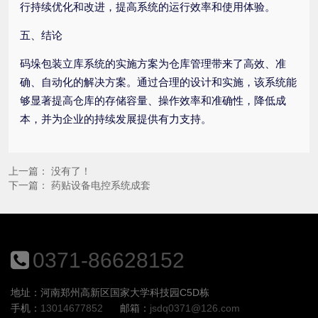
行持续优化和改进，提高系统的运行效率和使用体验。
五、结论
码垛包装立库系统的实施方案为仓库管理带来了高效、准
确、自动化的解决方案。通过合理的设计和实施，该系统能
够显著提高仓库的存储容量、操作效率和准确性，降低成
本，并为企业的持续发展提供有力支持。
上一篇： 没有了！
下一篇：
药贴设备电控系统成套
0371-86628152
地址：河南郑州高新区国家大学科技园C5D栋
手机：
13014677852
邮箱：
jsdq0371@126.com