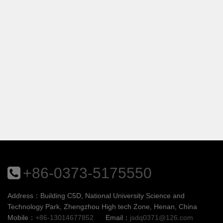
+86-0373-5175550
Address：Building C5D, National University Science and
Technology Park, Zhengzhou High tech Zone, Henan, China
Mobile：
+86-13014677852
Email：
jsdq0371@126.com